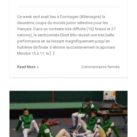
Ce week end avait lieu à Dormagen (Allemagne) la
deuxième coupe du monde junior sélective pour les
français. Dans un contexte très difficile (152 tireurs et 27
nations), le sectionniste Eliott Bibi réussit une très belle
performance en se hissant magnifiquement jusqu'en
huitième de finale. Il élimine successivement le japonais
Minobe 15 à 11, le [...]
sur
Read More
Commentaires fermés
Eliott
Bibi
en
évidence
en
Allemagn