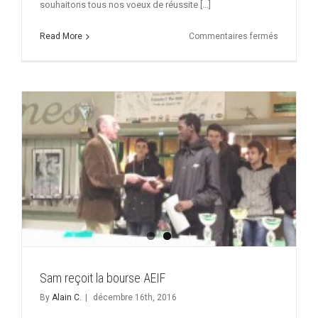
souhaitons tous nos voeux de réussite [...]
sur
Read More
Commentaires fermés
Clément
Chupin
Président
du
CD64
Sam reçoit la bourse AEIF
By
Alain C.
|
décembre 16th, 2016