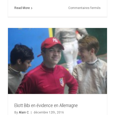
sur
Read More
Commentaires fermés
Albin
s’impose
à
Tarbes
Eliott Bibi en évidence en Allemagne
By
Alain C.
|
décembre 12th, 2016