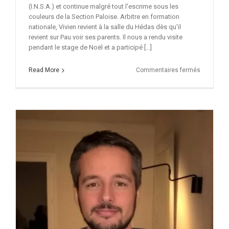
(I.N.S.A.) et continue malgré tout l'escrime sous les
couleurs de la Section Paloise. Arbitre en formation
nationale, Vivien revient à la salle du Hédas dès qu'il
revient sur Pau voir ses parents. Il nous a rendu visite
pendant le stage de Noël et a participé [...]
sur
Read More
Commentaires fermés
Vivien
Daligaux
en
visite
à
Pau