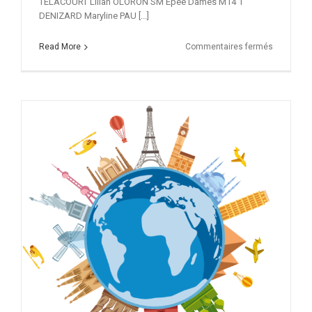
TELACOURT Lilian OLORON SM Épée Dames M14 1
DENIZARD Maryline PAU [...]
sur
Read More
Commentaires fermés
Résultats
d’Oloron