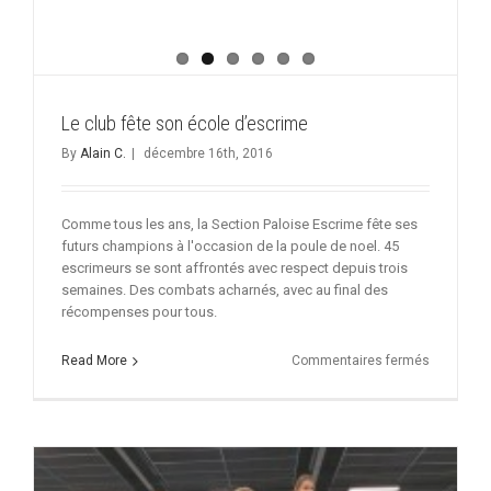
Le club fête son école d’escrime
By
Alain C.
|
décembre 16th, 2016
Comme tous les ans, la Section Paloise Escrime fête ses
futurs champions à l'occasion de la poule de noel. 45
escrimeurs se sont affrontés avec respect depuis trois
semaines. Des combats acharnés, avec au final des
récompenses pour tous.
sur
Read More
Commentaires fermés
Le
club
fête
son
école
d’escrime