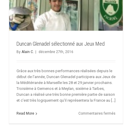
Duncan Glenadel sélectionné aux Jeux Med
By
Alain C.
|
décembre 27th, 2016
Grâce aux très bonnes performances réalisées depuis le
début de l'année, Duncan Glenadel participera aux Jeux de
la Méditérranée à Marseille les 28 et 29 janvier prochains.
Troisième à Gemenos et à Meylan, sixième à Tarbes,
Duncan a réalisé une très bonne première partie de saison
et c'est très logiquement qu'il représentera la France au [...]
sur
Read More
Commentaires fermés
Duncan
Glenadel
sélection