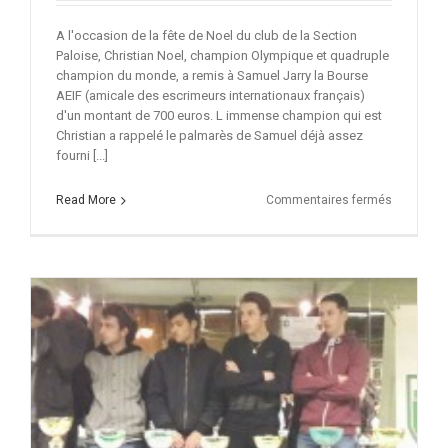
A l'occasion de la fête de Noel du club de la Section
Paloise, Christian Noel, champion Olympique et quadruple
champion du monde, a remis à Samuel Jarry la Bourse
AEIF (amicale des escrimeurs internationaux français)
d'un montant de 700 euros. L immense champion qui est
Christian a rappelé le palmarès de Samuel déjà assez
fourni [...]
sur
Read More
Commentaires fermés
Sam
reçoit
la
bourse
AEIF