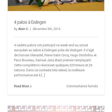
4 palois à Eislingen
By
Alain C.
|
décembre 5th, 2016
4 cadets palois ont participé ce week end au circuit
européen au sabre à Eislingen près de Stuttgart. Il s'agit
de Duncan Glenadel, Pierre Saint Cricq, Hugo Diridollou et
Paco Boureau, Samuel Jarry étant premier remplaçant.
Cette compétition réunissait quelques 220 tireurs et 26
nations. Dans ce contexte très relevé, la meilleure
performance est à [...]
sur
Read More
Commentaires fermés
4
palois
à
Eislingen