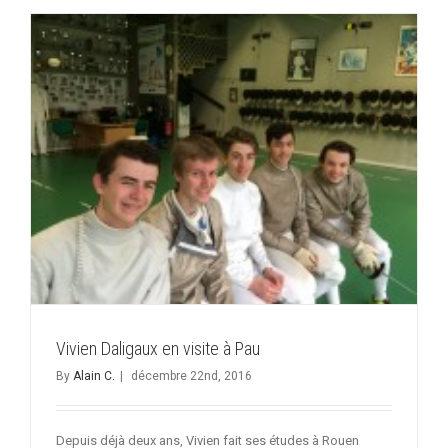
aux
Jeux
Med
Vivien Daligaux en visite à Pau
By
Alain C.
|
décembre 22nd, 2016
Depuis déjà deux ans, Vivien fait ses études à Rouen