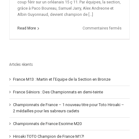
coup férir sur un orléanais 15 ç 11. Par équipes, la section,
grâce à Paco Boureau, Samuel Jarry, Alex Andreone et
Albin Guyonnaud, devient champion de [...]
sur
Read More
Commentaires fermés
Les
juniors
Champion
de
France
Articles récents
France M13 : Martin et l’Equipe de la Section en Bronze
France Séniors : Des Championnats en demi-teinte
Championnats de France – 1 nouveau titre pour Toto Hiroaki –
2 médailles pour les sabreurs cadets
Championnats de France Escrime M20
Hiroaki TOTO Champion de France M17!