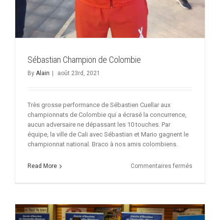
Sébastian Champion de Colombie
By
Alain
|
août 23rd, 2021
Très grosse performance de Sébastien Cuellar aux
championnats de Colombie qui a écrasé la concurrence,
aucun adversaire ne dépassant les 10 touches. Par
équipe, la ville de Cali avec Sébastian et Mario gagnent le
championnat national. Braco à nos amis colombiens.
sur
Read More
Commentaires fermés
Sébastian
Champion
de
Colombie