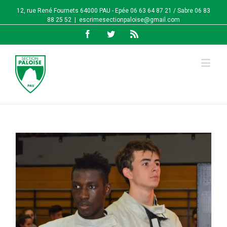
12, rue René Fournets 64000 PAU - Epée 06 63 64 87 21 / Sabre 06 83
88 25 52
|
escrimesectionpaloise@gmail.com
Facebook
Twitter
Rss