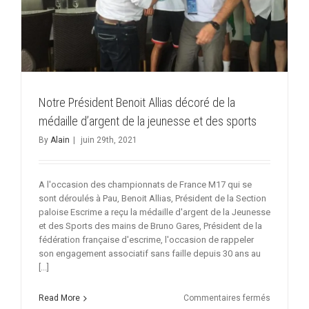
Notre Président Benoit Allias décoré de la
médaille d’argent de la jeunesse et des sports
By
Alain
|
juin 29th, 2021
A l'occasion des championnats de France M17 qui se
sont déroulés à Pau, Benoit Allias, Président de la Section
paloise Escrime a reçu la médaille d'argent de la Jeunesse
et des Sports des mains de Bruno Gares, Président de la
fédération française d'escrime, l'occasion de rappeler
son engagement associatif sans faille depuis 30 ans au
[...]
sur
Read More
Commentaires fermés