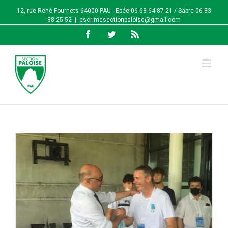
12, rue René Fournets 64000 PAU - Epée 06 63 64 87 21 / Sabre 06 83
88 25 52
|
escrimesectionpaloise@gmail.com
Facebook
Twitter
Rss