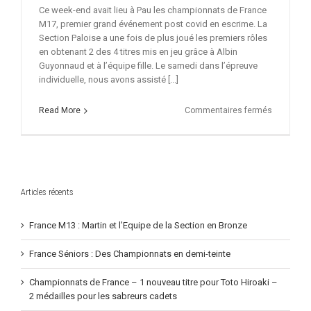
Ce week-end avait lieu à Pau les championnats de France
M17, premier grand événement post covid en escrime. La
Section Paloise a une fois de plus joué les premiers rôles
en obtenant 2 des 4 titres mis en jeu grâce à Albin
Guyonnaud et à l’équipe fille. Le samedi dans l’épreuve
individuelle, nous avons assisté [...]
sur
Read More
Commentaires fermés
Champion
de
France
M17
de
sabre
Articles récents
au
Jai
Lai.
France M13 : Martin et l’Equipe de la Section en Bronze
2
titres
France Séniors : Des Championnats en demi-teinte
en
D1
Championnats de France – 1 nouveau titre pour Toto Hiroaki –
pour
2 médailles pour les sabreurs cadets
les
palois.