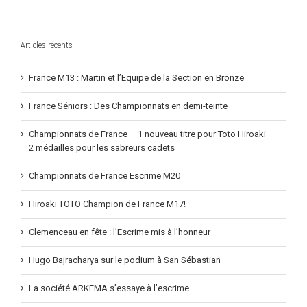
individuel
Sabre
Articles récents
France M13 : Martin et l’Equipe de la Section en Bronze
France Séniors : Des Championnats en demi-teinte
Championnats de France – 1 nouveau titre pour Toto Hiroaki –
2 médailles pour les sabreurs cadets
Championnats de France Escrime M20
Hiroaki TOTO Champion de France M17!
Clemenceau en fête : l’Escrime mis à l’honneur
Hugo Bajracharya sur le podium à San Sébastian
La société ARKEMA s’essaye à l’escrime