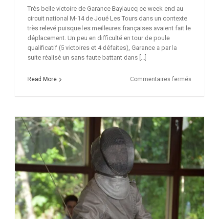
Très belle victoire de Garance Baylaucq ce week end au
circuit national M-14 de Joué Les Tours dans un contexte
très relevé puisque les meilleures françaises avaient fait le
déplacement. Un peu en difficulté en tour de poule
qualificatif (5 victoires et 4 défaites), Garance a par la
suite réalisé un sans faute battant dans [...]
sur
Read More
Commentaires fermés
Garance
Baylaucq
vainqueur
à
Joué
Les
Tours