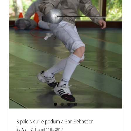
3 palois sur le podium à San Sébastien
By
Alain C.
|
avril 11th, 2017