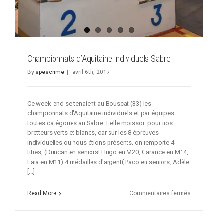
Championnats d’Aquitaine individuels Sabre
By
spescrime
|
avril 6th, 2017
Ce week-end se tenaient au Bouscat (33) les
championnats d'Aquitaine individuels et par équipes
toutes catégories au Sabre. Belle moisson pour nos
bretteurs verts et blancs, car sur les 8 épreuves
individuelles ou nous étions présents, on remporte 4
titres, (Duncan en seniors! Hugo en M20, Garance en M14,
Laïa en M11) 4 médailles d'argent( Paco en seniors, Adèle
[...]
sur
Read More
Commentaires fermés
Champion
d’Aquitain