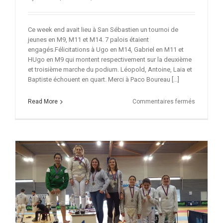
Ce week end avait lieu à San Sébastien un tournoi de
jeunes en M9, M11 et M14. 7 palois étaient
engagés.Félicitations à Ugo en M14, Gabriel en M11 et
HUgo en M9 qui montent respectivement sur la deuxième
et troisième marche du podium. Léopold, Antoine, Laia et
Baptiste échouent en quart. Merci à Paco Boureau [...]
sur
Read More
Commentaires fermés
3
palois
sur
le
podium
à
San
Sébastien