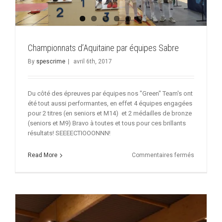
Championnats d’Aquitaine par équipes Sabre
By
spescrime
|
avril 6th, 2017
Du côté des épreuves par équipes nos "Green" Team's ont
été tout aussi performantes, en effet 4 équipes engagées
pour 2 titres (en seniors et M14) et 2 médailles de bronze
(seniors et M9) Bravo à toutes et tous pour ces brillants
résultats! SEEEECTIOOONNN!
sur
Read More
Commentaires fermés
Champion
d’Aquitain
par
équipes
Sabre