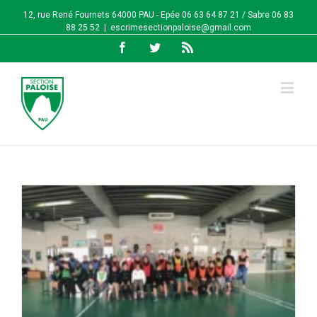
12, rue René Fournets 64000 PAU - Epée 06 63 64 87 21 / Sabre 06 83
88 25 52
|
escrimesectionpaloise@gmail.com
Facebook
Twitter
Rss