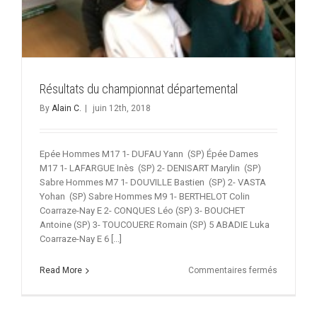
Résultats du championnat départemental
By
Alain C.
|
juin 12th, 2018
Epée Hommes M17 1- DUFAU Yann (SP) Épée Dames
M17 1- LAFARGUE Inès (SP) 2- DENISART Marylin (SP)
Sabre Hommes M7 1- DOUVILLE Bastien (SP) 2- VASTA
Yohan (SP) Sabre Hommes M9 1- BERTHELOT Colin
Coarraze-Nay E 2- CONQUES Léo (SP) 3- BOUCHET
Antoine (SP) 3- TOUCOUERE Romain (SP) 5 ABADIE Luka
Coarraze-Nay E 6 [...]
sur
Read More
Commentaires fermés
Résultats
du
champion