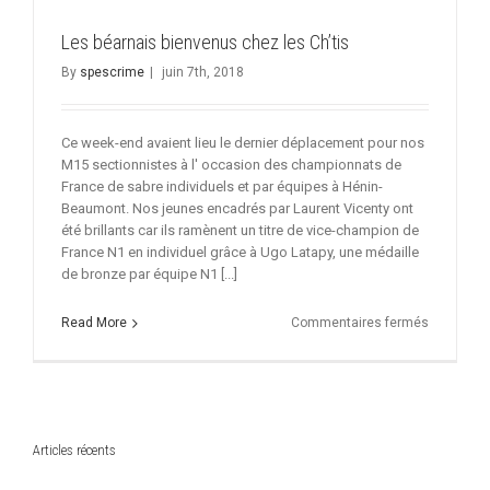
Les béarnais bienvenus chez les Ch’tis
By
spescrime
|
juin 7th, 2018
Ce week-end avaient lieu le dernier déplacement pour nos
M15 sectionnistes à l' occasion des championnats de
France de sabre individuels et par équipes à Hénin-
Beaumont. Nos jeunes encadrés par Laurent Vicenty ont
été brillants car ils ramènent un titre de vice-champion de
France N1 en individuel grâce à Ugo Latapy, une médaille
de bronze par équipe N1 [...]
sur
Read More
Commentaires fermés
Les
béarnais
bienvenus
chez
les
Ch’tis
Articles récents