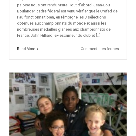
paloise nous ont rendu visite. Tout d'abord, Jean-Lou
Boulanger, cadre fédéral est venu vérifier que le Crefed de
Pau fonctionnait bien, en témoigne les 3 sélections
obtenues aux championnats du monde et aussi les
nombreuses médailles glanées aux championnats de
France. John Hilliard, ex-escrimeur du club et [...]
sur
Read More
Commentaires fermés
Ils
nous
ont
rendu
visite