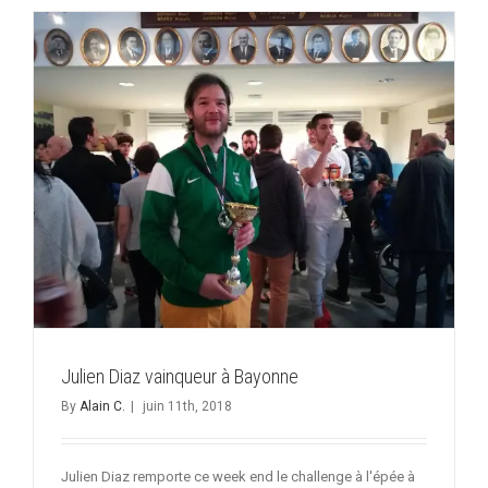
départeme
Julien Diaz vainqueur à Bayonne
By
Alain C.
|
juin 11th, 2018
Julien Diaz remporte ce week end le challenge à l'épée à