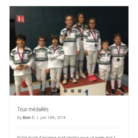
en
démo
chez
les
scolaires
Tous médaillés
By
Alain C.
|
juin 18th, 2018
Notre école d'escrime avait rendez-vous ce week-end à