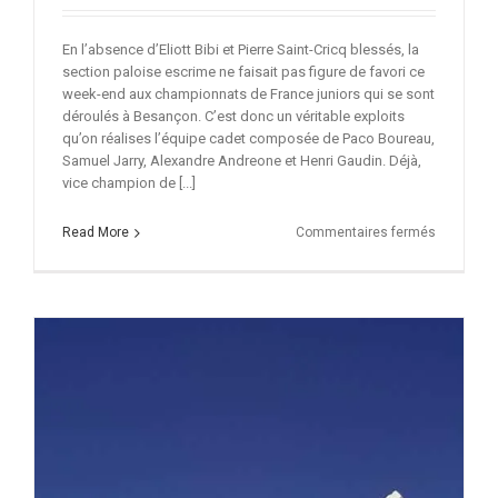
En l’absence d’Eliott Bibi et Pierre Saint-Cricq blessés, la
section paloise escrime ne faisait pas figure de favori ce
week-end aux championnats de France juniors qui se sont
déroulés à Besançon. C’est donc un véritable exploits
qu’on réalises l’équipe cadet composée de Paco Boureau,
Samuel Jarry, Alexandre Andreone et Henri Gaudin. Déjà,
vice champion de [...]
sur
Read More
Commentaires fermés
Champion
de
France
juniors
à
Besançon
/
La
section
vice
champion
de
France