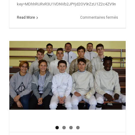
key=MDhhRURvR3U1VDNVb2JPYjd2OV9rZzU1Z2c4ZV9n
sur
Read More
Commentaires fermés
Dinard
-
Photos