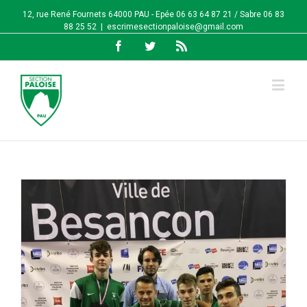
12, rue René Fournets 64000 PAU - Epée 06 63 64 87 21 / Sabre 06 83
88 25 52
|
escrimesectionpaloise@gmail.com
Facebook
Twitter
Rss