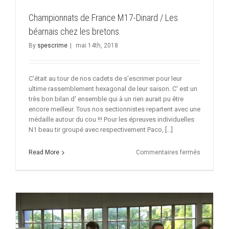
Championnats de France M17-Dinard / Les
béarnais chez les bretons.
By
spescrime
|
mai 14th, 2018
C'était au tour de nos cadets de s'escrimer pour leur
ultime rassemblement hexagonal de leur saison. C' est un
très bon bilan d' ensemble qui à un rien aurait pu être
encore meilleur. Tous nos sectionnistes repartent avec une
médaille autour du cou !!! Pour les épreuves individuelles
N1 beau tir groupé avec respectivement Paco, [...]
sur
Read More
Commentaires fermés
Champion
de
France
M17-
Dinard
/
Les
béarnais