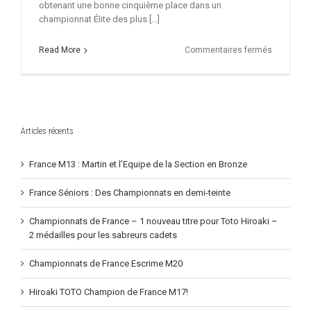
obtenant une bonne cinquième place dans un
championnat Élite des plus [...]
sur
Read More
Commentaires fermés
La
section
en
reconstruc
Articles récents
France M13 : Martin et l’Equipe de la Section en Bronze
France Séniors : Des Championnats en demi-teinte
Championnats de France – 1 nouveau titre pour Toto Hiroaki –
2 médailles pour les sabreurs cadets
Championnats de France Escrime M20
Hiroaki TOTO Champion de France M17!