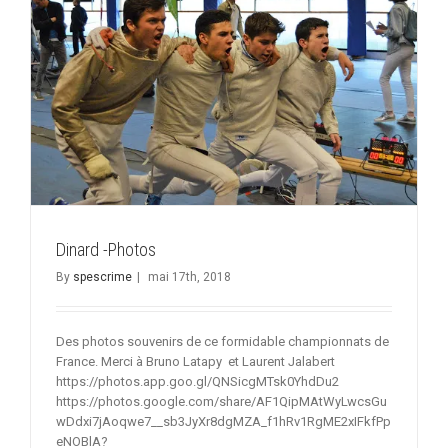
gravir
des
sommets.
Dinard -Photos
By
spescrime
|
mai 17th, 2018
Des photos souvenirs de ce formidable championnats de
France. Merci à Bruno Latapy et Laurent Jalabert
https://photos.app.goo.gl/QNSicgMTsk0YhdDu2
https://photos.google.com/share/AF1QipMAtWyLwcsGu
wDdxi7jAoqwe7__sb3JyXr8dgMZA_f1hRv1RgME2xIFkfPp
eNOBlA?