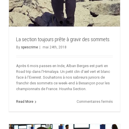
La section toujours prête à gravir des sommets.
By
spescrime
|
mai 24th, 2018
Après 6 mois passes en Inde, Alban Berges est parti en
Road trip dans l’Himalaya. Un petit clin d’œil vert et blanc
face à l’Everest. Souhaitons à nos sabreurs juniors de
franchir des sommets ce week-end à Besançon pour les
championnats de France. Hounha Section.
sur
Read More
Commentaires fermés
La
section
toujours
prête
à