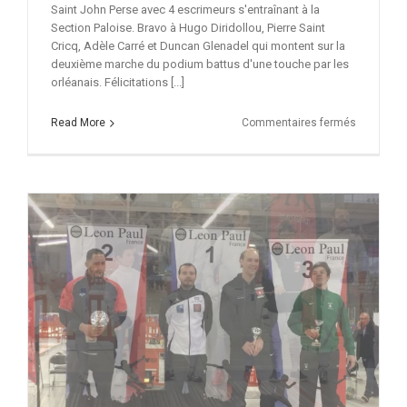
Saint John Perse avec 4 escrimeurs s'entraînant à la
Section Paloise. Bravo à Hugo Diridollou, Pierre Saint
Cricq, Adèle Carré et Duncan Glenadel qui montent sur la
deuxième marche du podium battus d'une touche par les
orléanais. Félicitations [...]
sur
Read More
Commentaires fermés
Vice
Champion
de
France
UNSS