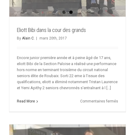
Eliott Bibi dans la cour des grands
By
Alain C.
|
mars 20th, 2017
Encore junior première année et à peine âgé de 17 ans,
eliott Bibi de la Section Paloise a réalisé une performance
hors norme en terminant troisième du circuit national
seniors élite de Roubaix. Sorti 22 eme à l'issue des
qualifications, eliott a éliminé notamment Tristan Laurence
et Yemi Apithy 2 seniors chevronnés s'entraînant à l [...]
sur
Read More
Commentaires fermés
Eliott
Bibi
dans
la
cour
des