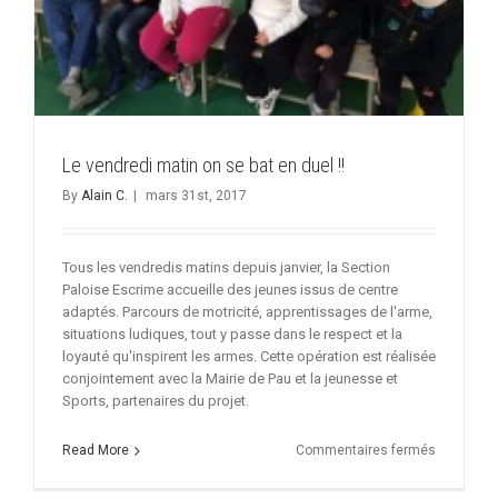
Le vendredi matin on se bat en duel !!
By
Alain C.
|
mars 31st, 2017
Tous les vendredis matins depuis janvier, la Section
Paloise Escrime accueille des jeunes issus de centre
adaptés. Parcours de motricité, apprentissages de l'arme,
situations ludiques, tout y passe dans le respect et la
loyauté qu'inspirent les armes. Cette opération est réalisée
conjointement avec la Mairie de Pau et la jeunesse et
Sports, partenaires du projet.
sur
Read More
Commentaires fermés
Le
vendredi