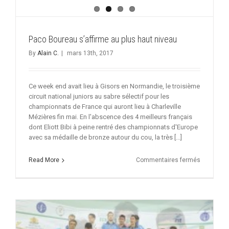
Paco Boureau s’affirme au plus haut niveau
By
Alain C.
|
mars 13th, 2017
Ce week end avait lieu à Gisors en Normandie, le troisième
circuit national juniors au sabre sélectif pour les
championnats de France qui auront lieu à Charleville
Mézières fin mai. En l'abscence des 4 meilleurs français
dont Eliott Bibi à peine rentré des championnats d'Europe
avec sa médaille de bronze autour du cou, la très [...]
sur
Read More
Commentaires fermés
Paco
Boureau
s’affirme
au
plus
haut
niveau