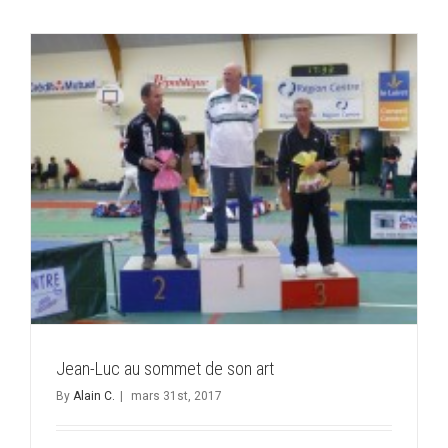
matin
on
se
bat
en
duel
!!
Jean-Luc au sommet de son art
By
Alain C.
|
mars 31st, 2017