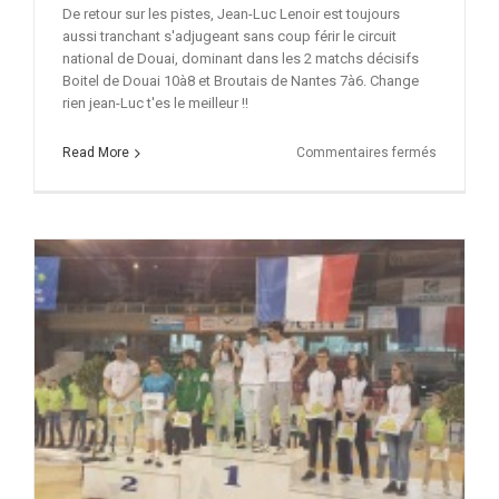
De retour sur les pistes, Jean-Luc Lenoir est toujours
aussi tranchant s'adjugeant sans coup férir le circuit
national de Douai, dominant dans les 2 matchs décisifs
Boitel de Douai 10à8 et Broutais de Nantes 7à6. Change
rien jean-Luc t'es le meilleur !!
sur
Read More
Commentaires fermés
Jean-
Luc
au
sommet
de
son
art