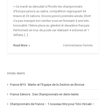
> Ce mardi se déroulait à Plovdiv les championnats
d'Europe juniors au sabre, compétition regroupant 64
tireurs et 23 nations. Encore juniors première année, Eliott
n'a pas manqué son rendez-vous en finissant à une très
honorable 15ème place au général et deuxième français.
Performant en tour de poule car réalisant 4 victoires et 1
défaite, [...]
sur
Read More
Commentaires fermés
Bibi
dans
le
coup
>
Articles récents
France M13 : Martin et l’Equipe de la Section en Bronze
France Séniors : Des Championnats en demi-teinte
Championnats de France – 1 nouveau titre pour Toto Hiroaki –