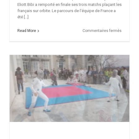
Eliott Bibi a remporté en finale ses trois matchs plaçant les
français sur orbite. Le parcours de l'équipe de France a
été [...]
sur
Read More
Commentaires fermés
Bibi
revient
bronzé
de
Bulgarie