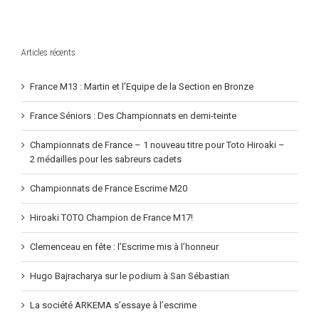
Romain
champion
de
France
Articles récents
France M13 : Martin et l’Equipe de la Section en Bronze
France Séniors : Des Championnats en demi-teinte
Championnats de France – 1 nouveau titre pour Toto Hiroaki –
2 médailles pour les sabreurs cadets
Championnats de France Escrime M20
Hiroaki TOTO Champion de France M17!
Clemenceau en fête : l’Escrime mis à l’honneur
Hugo Bajracharya sur le podium à San Sébastian
La société ARKEMA s’essaye à l’escrime