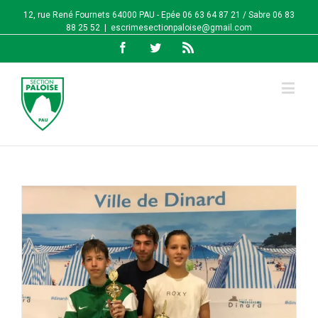
12, rue René Fournets 64000 PAU - Epée 06 63 64 87 21 / Sabre 06 83
88 25 52
|
escrimesectionpaloise@gmail.com
Facebook
Twitter
Rss