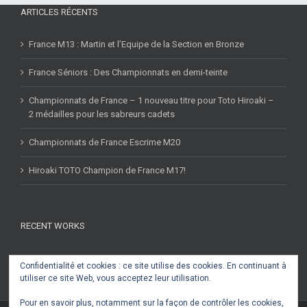
ARTICLES RÉCENTS
France M13 : Martin et l’Equipe de la Section en Bronze
France Séniors : Des Championnats en demi-teinte
Championnats de France – 1 nouveau titre pour Toto Hiroaki –
2 médailles pour les sabreurs cadets
Championnats de France Escrime M20
Hiroaki TOTO Champion de France M17!
RECENT WORKS
Confidentialité et cookies : ce site utilise des cookies. En continuant à
utiliser ce site Web, vous acceptez leur utilisation.
Pour en savoir plus, notamment sur la façon de contrôler les cookies,