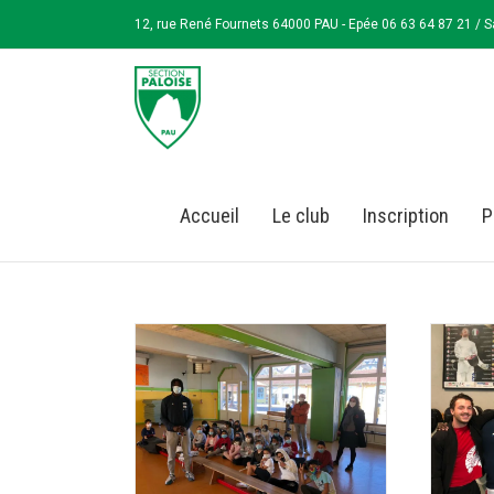
12, rue René Fournets 64000 PAU - Epée 06 63 64 87 21 / S
Accueil
Le club
Inscription
P
Samuel Jarry et Paco Boureau
tration à l’école
sélectionnés aux championnats du
n Phoebus
Monde
 classé
Non classé