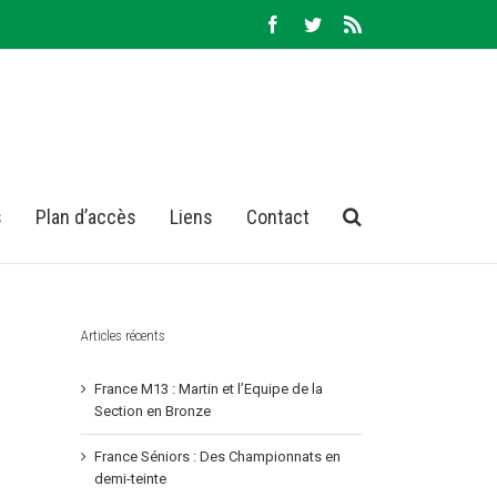
Facebook
Twitter
Rss
s
Plan d’accès
Liens
Contact
Articles récents
France M13 : Martin et l’Equipe de la
Section en Bronze
France Séniors : Des Championnats en
demi-teinte