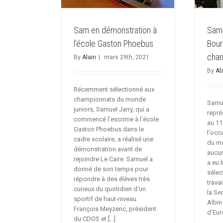
Sam en démonstration à
Samu
l’école Gaston Phoebus
Bour
cha
By
Alain
|
mars 29th, 2021
By
Al
Récemment sélectionné aux
championnats du monde
Samue
juniors, Samuel Jarry, qui a
repré
commencé l'escrime à l'école
au 11 
Gaston Phoebus dans le
l'occ
cadre scolaire, a réalisé une
du mo
démonstration avant de
aucun
rejoindre Le Caire. Samuel a
a eu 
donné de son temps pour
sélec
répondre à des élèves très
trava
curieux du quotidien d'un
la Se
sportif de haut-niveau.
Albi
François Meyzenc, président
d'Eur
du CDOS et [...]