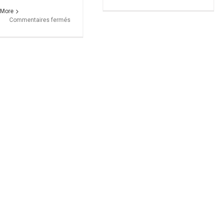
Sam
vainq
 More
sur
à
Commentaires fermés
Samuel
Orléa
Jarry
et
Paco
Boureau
sélectionnés
aux
championnats
du
Monde