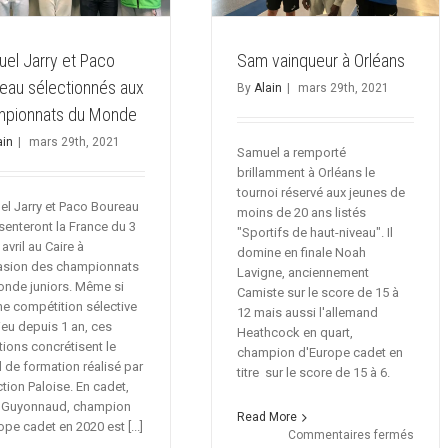
el Jarry et Paco
Sam vainqueur à Orléans
eau sélectionnés aux
By
Alain
|
mars 29th, 2021
mpionnats du Monde
ain
|
mars 29th, 2021
Samuel a remporté
brillamment à Orléans le
tournoi réservé aux jeunes de
l Jarry et Paco Boureau
moins de 20 ans listés
senteront la France du 3
"Sportifs de haut-niveau". Il
avril au Caire à
domine en finale Noah
asion des championnats
Lavigne, anciennement
nde juniors. Même si
Camiste sur le score de 15 à
e compétition sélective
12 mais aussi l'allemand
lieu depuis 1 an, ces
Heathcock en quart,
tions concrétisent le
champion d'Europe cadet en
il de formation réalisé par
titre sur le score de 15 à 6.
ction Paloise. En cadet,
n Guyonnaud, champion
Read More
ope cadet en 2020 est [...]
sur
Commentaires fermés