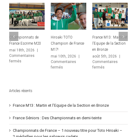
OTO
France M13 : Martin et
France Séniors : Des
Championnats d
de France
l’Equipe de la Section
Championnats en
France – 1 nouve
en Bronze
demi-teinte
titre pour Toto Hi
– 2 médailles pour
 2026
|
août 5th, 2026
|
juin 10th, 2026
|
sabreurs cadets
aires
Commentaires
Commentaires
r
sur
sur
fermés
fermés
juin 1st, 2026
|
roaki
France
France
Commentaires
TO
M13
Séniors
sur
fermés
ampion
:
:
Champion
Martin
Des
de
ance
et
Championnats
France
Articles récents
7!
l’Equipe
en
–
de
demi-
1
la
teinte
France M13 : Martin et l’Equipe de la Section en Bronze
nouveau
Section
titre
en
pour
France Séniors : Des Championnats en demi-teinte
Bronze
Toto
Hiroaki