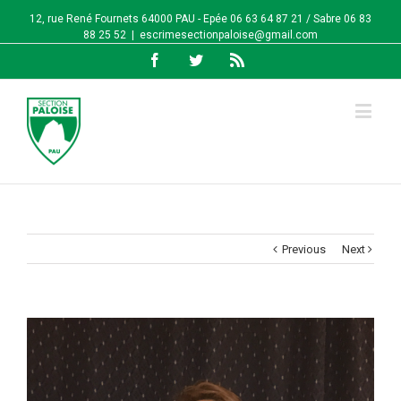
12, rue René Fournets 64000 PAU - Epée 06 63 64 87 21 / Sabre 06 83
88 25 52
|
escrimesectionpaloise@gmail.com
Facebook
Twitter
Rss
Previous
Next
View
Larger
Image