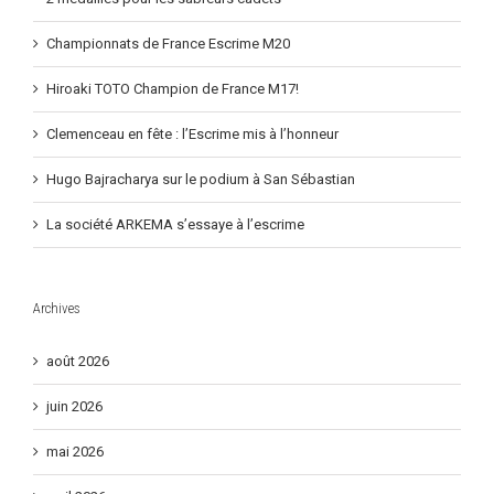
Championnats de France – 1 nouveau titre pour Toto Hiroaki –
–
2 médailles pour les sabreurs cadets
2
médailles
Championnats de France Escrime M20
pour
les
sabreurs
Hiroaki TOTO Champion de France M17!
cadets
Clemenceau en fête : l’Escrime mis à l’honneur
Hugo Bajracharya sur le podium à San Sébastian
La société ARKEMA s’essaye à l’escrime
Archives
août 2026
juin 2026
mai 2026