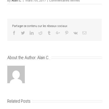
sur
By
Alain C.
|
mars 7th, 2017
|
Commentaires fermés
Bibi
dans
le
coup
>
Partager ce contenu sur les réseaux sociaux
Facebook
Twitter
Linkedin
Reddit
Tumblr
Google+
Pinterest
Vk
Email
About the Author:
Alain C.
Related Posts