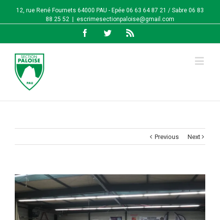
12, rue René Fournets 64000 PAU - Epée 06 63 64 87 21 / Sabre 06 83
88 25 52
|
escrimesectionpaloise@gmail.com
Facebook
Twitter
Rss
Previous
Next
View
Larger
Image