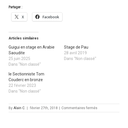
Partager :
X
Facebook
Articles similaires
Guigui en stage en Arabie
Stage de Pau
Saoudite
28 avril 2019
25 juin 2025
Dans "Non classé"
Dans "Non classé"
le Sectionniste Tom
Couderc en bronze
22 février 2023
Dans "Non classé"
sur
By
Alain C.
|
février 27th, 2018
|
Commentaires fermés
6
palois
en