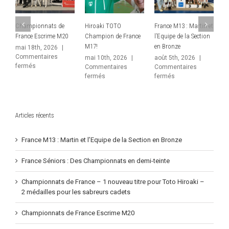
s de
Hiroaki TOTO
France M13 : Martin et
France Séniors : Des
me M20
Champion de France
l’Equipe de la Section
Championnats en
M17!
en Bronze
demi-teinte
26
|
es
mai 10th, 2026
|
août 5th, 2026
|
juin 10th, 2026
|
Commentaires
Commentaires
Commentaires
ionnats
sur
sur
sur
fermés
fermés
fermés
Hiroaki
France
France
e
TOTO
M13
Séniors
me
Champion
:
:
de
Martin
Des
Articles récents
France
et
Championnat
M17!
l’Equipe
en
de
demi-
France M13 : Martin et l’Equipe de la Section en Bronze
la
teinte
Section
France Séniors : Des Championnats en demi-teinte
en
Bronze
Championnats de France – 1 nouveau titre pour Toto Hiroaki –
2 médailles pour les sabreurs cadets
Championnats de France Escrime M20