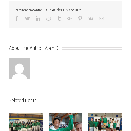
stage
à
Partager ce contenu sur les réseaux sociaux
Talence
Facebook
Twitter
Linkedin
Reddit
Tumblr
Google+
Pinterest
Vk
Email
About the Author:
Alain C.
Related Posts