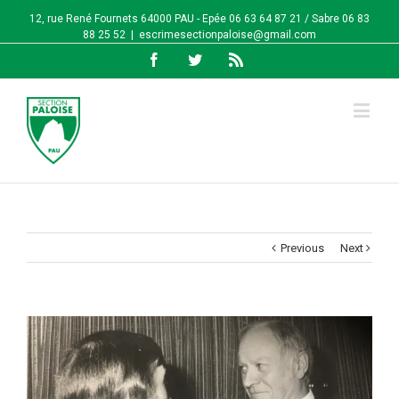
12, rue René Fournets 64000 PAU - Epée 06 63 64 87 21 / Sabre 06 83
88 25 52
|
escrimesectionpaloise@gmail.com
Facebook
Twitter
Rss
Previous
Next
View
Larger
Image