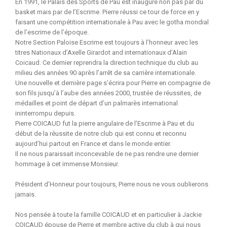
En 1991, le Palais des Sports de Pau est inauguré non pas par du
basket mais par de l’Escrime. Pierre réussi ce tour de force en y
faisant une compétition internationale à Pau avec le gotha mondial
de l’escrime de l’époque.
Notre Section Paloise Escrime est toujours à l’honneur avec les
titres Nationaux d’Axelle Girardot and internationaux d’Alain
Coicaud. Ce dernier reprendra la direction technique du club au
milieu des années 90 après l’arrêt de sa carrière internationale.
Une nouvelle et dernière page s’écrira pour Pierre en compagnie de
son fils jusqu’à l’aube des années 2000, trustée de réussites, de
médailles et point de départ d’un palmarès international
ininterrompu depuis.
Pierre COICAUD fut la pierre angulaire de l’Escrime à Pau et du
début de la réussite de notre club qui est connu et reconnu
aujourd’hui partout en France et dans le monde entier.
Il ne nous paraissait inconcevable de ne pas rendre une dernier
hommage à cet immense Monsieur.
Président d’Honneur pour toujours, Pierre nous ne vous oublierons
jamais.
Nos pensée à toute la famille COICAUD et en particulier à Jackie
COICAUD épouse de Pierre et membre active du club à qui nous