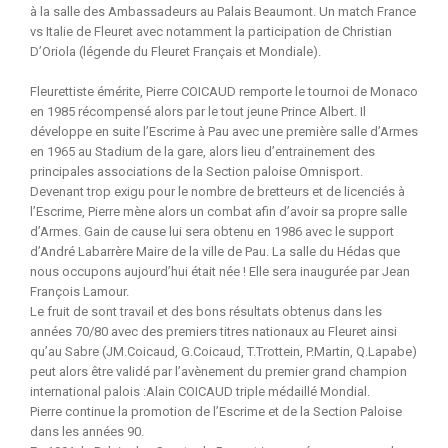
à la salle des Ambassadeurs au Palais Beaumont. Un match France
vs Italie de Fleuret avec notamment la participation de Christian
D’Oriola (légende du Fleuret Français et Mondiale).
Fleurettiste émérite, Pierre COICAUD remporte le tournoi de Monaco
en 1985 récompensé alors par le tout jeune Prince Albert. Il
développe en suite l’Escrime à Pau avec une première salle d’Armes
en 1965 au Stadium de la gare, alors lieu d’entrainement des
principales associations de la Section paloise Omnisport.
Devenant trop exigu pour le nombre de bretteurs et de licenciés à
l’Escrime, Pierre mène alors un combat afin d’avoir sa propre salle
d’Armes. Gain de cause lui sera obtenu en 1986 avec le support
d’André Labarrère Maire de la ville de Pau. La salle du Hédas que
nous occupons aujourd’hui était née ! Elle sera inaugurée par Jean
François Lamour.
Le fruit de sont travail et des bons résultats obtenus dans les
années 70/80 avec des premiers titres nationaux au Fleuret ainsi
qu’au Sabre (JM.Coicaud, G.Coicaud, T.Trottein, P.Martin, Q.Lapabe)
peut alors être validé par l’avènement du premier grand champion
international palois :Alain COICAUD triple médaillé Mondial.
Pierre continue la promotion de l’Escrime et de la Section Paloise
dans les années 90.