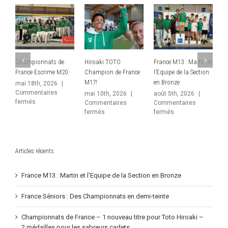
Hiroaki TOTO
France M13 : Martin et
France Séniors : Des
Ch
Champion de France
l’Equipe de la Section
Championnats en
Fr
M17!
en Bronze
demi-teinte
tit
– 
mai 10th, 2026
|
août 5th, 2026
|
juin 10th, 2026
|
sa
Commentaires
Commentaires
Commentaires
ts
sur
sur
sur
fermés
fermés
fermés
ju
Hiroaki
France
France
Co
TOTO
M13
Séniors
fe
Champion
:
:
de
Martin
Des
France
et
Championnats
Articles récents
M17!
l’Equipe
en
de
demi-
France M13 : Martin et l’Equipe de la Section en Bronze
la
teinte
Section
France Séniors : Des Championnats en demi-teinte
en
Bronze
Championnats de France – 1 nouveau titre pour Toto Hiroaki –