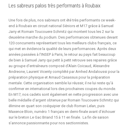
Les sabreurs palois très performants à Roubaix
Une fois de plus, nos sabreurs ont été très performants ce week-
end à Roubaix en circuit national Séniors et M17 grâce à Samuel
Jarry et Romain Toucouere Schmitz qui montent tous les 2 sur la
deuxième marche du podium. Des performances obtenues devant
120 concurrents représentant tous les meilleurs clubs français, ce
qui met en évidence la qualité de leurs performances. Après deux
années passées à l’INSEP à Paris, le retour au pays fait beaucoup
de bien à Samuel Jarry qui petit à petit retrouve ses repaires grâce
au groupe d’entraîneurs composé d’Alain Coicaud, Alexandre
Andreone, Laurent Vicenty complété par Amhed Andaloussi pour la
préparation physique et Arnaud Casassus pour la préparation
mentale. Cette organisation semble lui réussir, il ne lui reste qu’à
confirmer en international lors des prochaines coupes du monde.
En M17, nos cadets sont également en nette progression avec une
belle médaille d’argent obtenue par Romain Toucouere Schmitz qui
élimine en quart son coéquipier de club Roman Lelan, puis
Maxence Bloin, numéro 1 français en demi-finale avant d’échouer
sur le breton Le Gac Briand 15 à 11 en finale. La fin de saison
s’annonce passionnante pour nos sectionnistes.