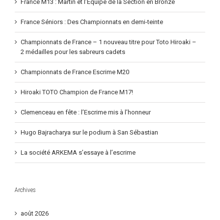
de
demi-
France M13 : Martin et l’Equipe de la Section en Bronze
la
teinte
Section
en
France Séniors : Des Championnats en demi-teinte
Bronze
Championnats de France – 1 nouveau titre pour Toto Hiroaki –
2 médailles pour les sabreurs cadets
Championnats de France Escrime M20
Hiroaki TOTO Champion de France M17!
Clemenceau en fête : l’Escrime mis à l’honneur
Hugo Bajracharya sur le podium à San Sébastian
La société ARKEMA s’essaye à l’escrime
Archives