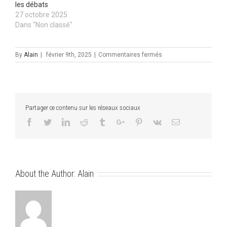
les débats
27 octobre 2025
Dans "Non classé"
sur
By
Alain
|
février 9th, 2025
|
Commentaires fermés
Les
sabreurs
palois
très
performants
Partager ce contenu sur les réseaux sociaux
à
Roubaix
Facebook
Twitter
Linkedin
Reddit
Tumblr
Google+
Pinterest
Vk
Email
About the Author:
Alain