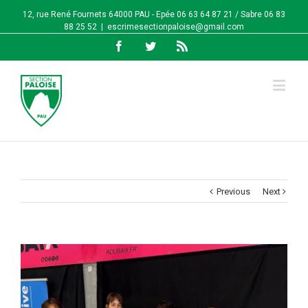
12, rue René Fournets 64000 PAU - Epée 06 63 64 87 21 / Sabre 06 83
88 25 52
|
escrimesectionpaloise@gmail.com
Facebook
Twitter
Rss
Previous
Next
View
Larger
Image