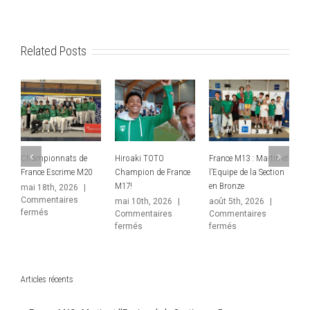
Related Posts
Hiroaki TOTO
France M13 : Martin et
France Séniors : Des
Champi
Champion de France
l’Equipe de la Section
Championnats en
France 
M17!
en Bronze
demi-teinte
titre po
– 2 méda
mai 10th, 2026
|
août 5th, 2026
|
juin 10th, 2026
|
sabreur
Commentaires
Commentaires
Commentaires
sur
sur
sur
fermés
fermés
fermés
juin 1st
Hiroaki
France
France
Commen
TOTO
M13
Séniors
fermés
Champion
:
:
de
Martin
Des
France
et
Championnats
Articles récents
M17!
l’Equipe
en