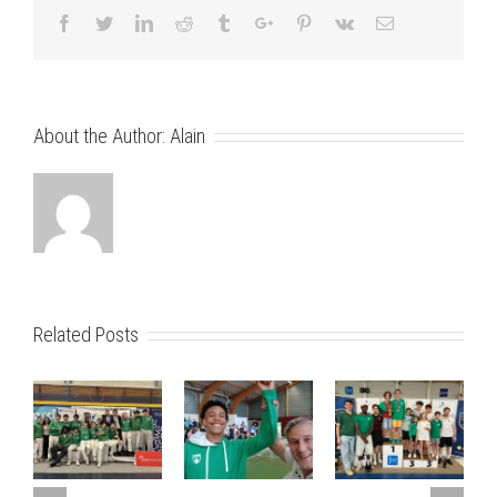
San
Facebook
Twitter
Linkedin
Reddit
Tumblr
Google+
Pinterest
Vk
Email
Sébastian
About the Author:
Alain
Related Posts