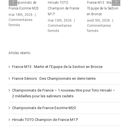
i TOTO
France M13 : Martin et
France Séniors : Des
Championnat
on de France
l’Equipe de la Section
Championnats en
France – 1 no
en Bronze
demi-teinte
titre pour Toto
– 2 médailles 
th, 2026
|
août 5th, 2026
|
juin 10th, 2026
|
sabreurs cade
ntaires
Commentaires
Commentaires
sur
sur
sur
s
fermés
fermés
juin 1st, 2026
Hiroaki
France
France
Commentaire
TOTO
M13
Séniors
sur
fermés
Champion
:
:
Champ
de
Martin
Des
de
France
et
Championnats
Franc
Articles récents
M17!
l’Equipe
en
–
de
demi-
1
la
teinte
France M13 : Martin et l’Equipe de la Section en Bronze
nouve
Section
titre
en
pour
France Séniors : Des Championnats en demi-teinte
Bronze
Toto
Hiroak
Championnats de France – 1 nouveau titre pour Toto Hiroaki –
–
2 médailles pour les sabreurs cadets
2
médail
Championnats de France Escrime M20
pour
les
sabreu
Hiroaki TOTO Champion de France M17!