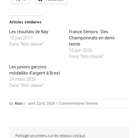
Articles similaires
Les résultats de Nay
France Séniors : Des
12 juin 2017
Championnats en demi-
Dans "Non classé"
teinte
10 juin 2026
Dans "Non classé"
Les juniors garçons
médaillés d’argent à Brest
24 mars 2026
Dans "Non classé"
sur
By
Alain
|
avril 22nd, 2026
|
Commentaires fermés
Hugo
Bajracharya
sur
le
podium
Partager ce contenu sur les réseaux sociaux
à