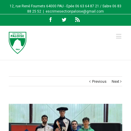
12, rue René Fournets 64000 PAU - Epée 06 63 64 87 21 / Sabre 06 83
88 25 52
|
escrimesectionpaloise@gmail.com
Facebook
Twitter
Rss
Previous
Next
View
Larger
Image