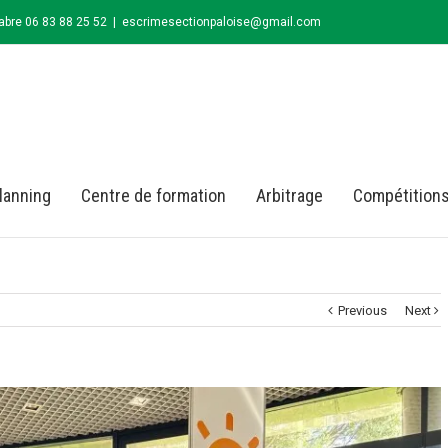
abre 06 83 88 25 52
|
escrimesectionpaloise@gmail.com
lanning
Centre de formation
Arbitrage
Compétition
Previous
Next