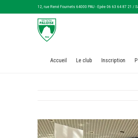
12, rue René Fournets 64000 PAU - Epée 06 63 64 87 21 / S
Accueil
Le club
Inscription
P
View
Larger
Image