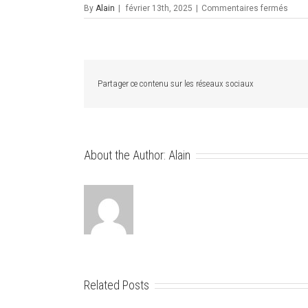
sur
By
Alain
|
février 13th, 2025
|
Commentaires fermés
l’esc
artis
en
dém
au
CSTJ
Partager ce contenu sur les réseaux sociaux
Total
Energ
About the Author:
Alain
Related Posts