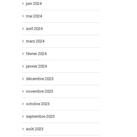
juin 2024
mai 2024
avril 2024
mars 2024
février 2024
janvier 2024
Hiroaki TOTO Champion de France M17!
France M13 : Martin et l’Equipe de
Bronze
sur
mai 10th, 2026
|
Commentaires fermés
décembre 2023
mpionnats
Hiroaki
août 5th, 2026
|
Commentaire
TOTO
novembre 2023
nce
Champion
rime
de
octobre 2023
0
France
M17!
septembre 2023
août 2023