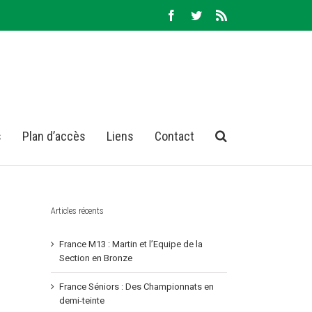
Facebook
Twitter
Rss
s
Plan d’accès
Liens
Contact
Articles récents
France M13 : Martin et l’Equipe de la
Section en Bronze
France Séniors : Des Championnats en
demi-teinte