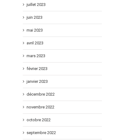
juillet 2023
juin 2023
mai 2023
avril 2023
mars 2023
février 2023
janvier 2023
décembre 2022
novembre 2022
Hiroaki TOTO Champion de France M17!
France M13 : Martin et l’Equipe de
Bronze
sur
mai 10th, 2026
|
Commentaires fermés
octobre 2022
mpionnats
Hiroaki
août 5th, 2026
|
Commentaire
TOTO
nce
Champion
septembre 2022
rime
de