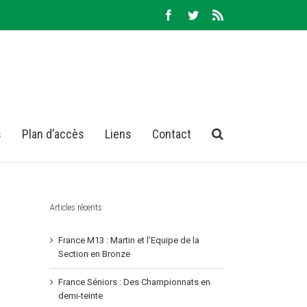
Facebook
Twitter
Rss
s
Plan d’accès
Liens
Contact
Articles récents
France M13 : Martin et l’Equipe de la
Section en Bronze
France Séniors : Des Championnats en
demi-teinte