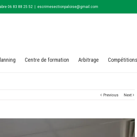
abre 06 83 88 25 52
|
escrimesectionpaloise@gmail.com
lanning
Centre de formation
Arbitrage
Compétition
Previous
Next