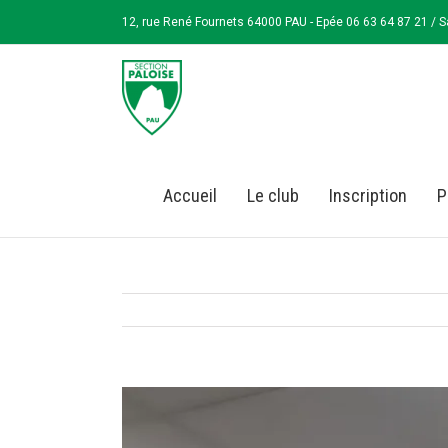
12, rue René Fournets 64000 PAU - Epée 06 63 64 87 21 / S
Accueil
Le club
Inscription
P
View
Larger
Image