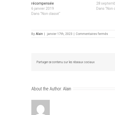
récompensée
28 septem
6 janvier 2019
Dans "Non 
Dans "Non classé"
sur
By
Alain
|
janvier 17th, 2023
|
Commentaires fermés
Nos
dirig
réco
Partager ce contenu sur les réseaux sociaux
About the Author:
Alain