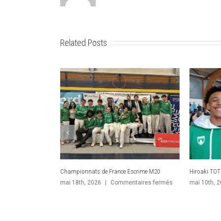
Related Posts
France Séniors : Des Championnats en demi-
Championnat
teinte
pour Toto Hi
sabreurs ca
sur
juin 10th, 2026
|
Commentaires fermés
France
juin 1st, 2
Séniors
: