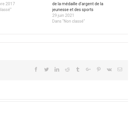
bre 2017
de la médaille d’argent de la
classé"
jeunesse et des sports
29 juin 2021
Dans "Non classé"
eants
mpensés
Facebook
Twitter
Linkedin
Reddit
Tumblr
Google+
Pinterest
Vk
Ema